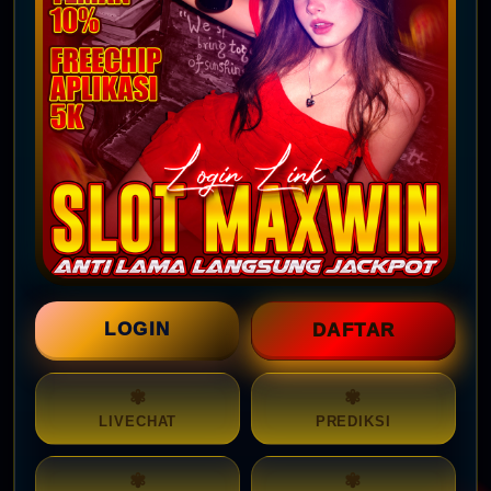
LOGIN
DAFTAR
✾
✾
LIVECHAT
PREDIKSI
✾
✾